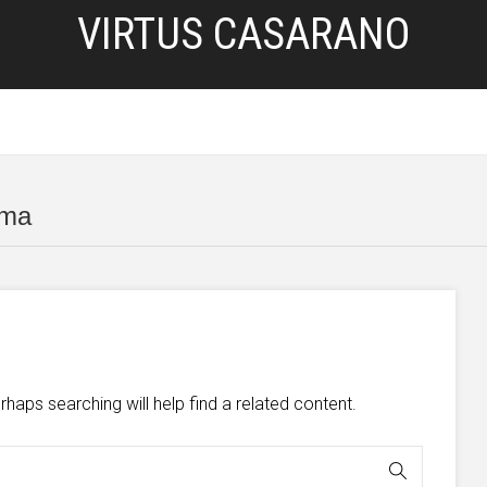
VIRTUS CASARANO
HOME
SERVIZI
BLOG
PRIVACY POLICY
oma
d
haps searching will help find a related content.