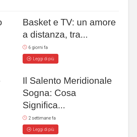
o
Basket e TV: un amore
a distanza, tra...
6 giorni fa
Leggi di più
e
Il Salento Meridionale
Sogna: Cosa
Significa...
2 settimane fa
Leggi di più