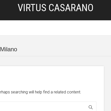
VIRTUS CASARANO
HOME
SERVIZI
BLOG
PRIVACY POLICY
 Milano
d
haps searching will help find a related content.